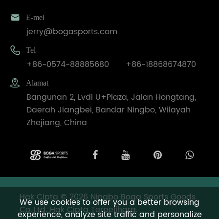

E-mel
jerry@bogasports.com

Tel
+86-0574-88885680
+86-18868674870

Alamat
Bangunan 2, Lvdi U+Plaza, Jalan Hongtang,
Daerah Jiangbei, Bandar Ningbo, Wilayah
Zhejiang, China
Hak Cipta © 2026 Ningbo Boga Sports Goods
We use cookies to offer you a better browsing
Co.,Ltd. Hak Cipta Terpelihara.
experience, analyze site traffic and personalize