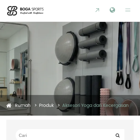


Rumah
Produk
Aksesori Yoga dan Kecergasan